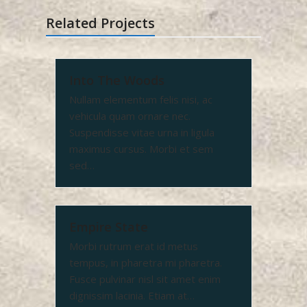
Related Projects
Into The Woods
Nullam elementum felis nisi, ac
vehicula quam ornare nec.
Suspendisse vitae urna in ligula
maximus cursus. Morbi et sem
sed…
Empire State
Morbi rutrum erat id metus
tempus, in pharetra mi pharetra.
Fusce pulvinar nisl sit amet enim
dignissim lacinia. Etiam at…