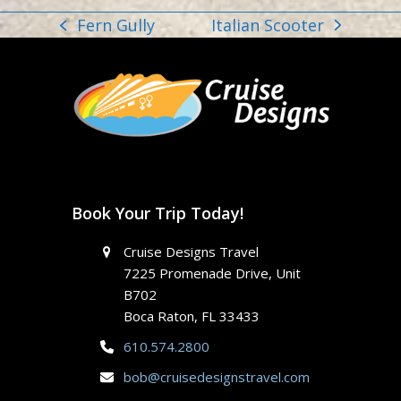
Italian Scooter
Fern Gully
next
previous
post:
post:
Book Your Trip Today!
Cruise Designs Travel
7225 Promenade Drive, Unit
B702
Boca Raton, FL 33433
610.574.2800
bob@cruisedesignstravel.com