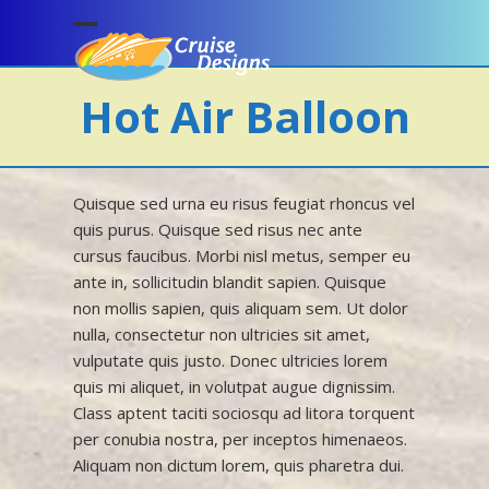
Skip
to
Open
Close
content
mobile
mobile
Hot Air Balloon
menu
menu
Quisque sed urna eu risus feugiat rhoncus vel
quis purus. Quisque sed risus nec ante
cursus faucibus. Morbi nisl metus, semper eu
ante in, sollicitudin blandit sapien. Quisque
non mollis sapien, quis aliquam sem. Ut dolor
nulla, consectetur non ultricies sit amet,
vulputate quis justo. Donec ultricies lorem
quis mi aliquet, in volutpat augue dignissim.
Class aptent taciti sociosqu ad litora torquent
per conubia nostra, per inceptos himenaeos.
Aliquam non dictum lorem, quis pharetra dui.