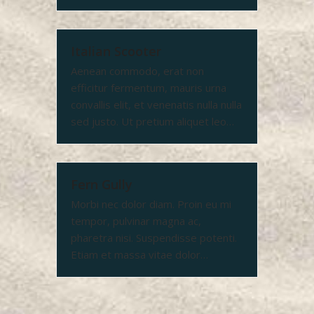
Italian Scooter
Aenean commodo, erat non
efficitur fermentum, mauris urna
convallis elit, et venenatis nulla nulla
sed justo. Ut pretium aliquet leo…
Fern Gully
Morbi nec dolor diam. Proin eu mi
tempor, pulvinar magna ac,
pharetra nisi. Suspendisse potenti.
Etiam et massa vitae dolor…