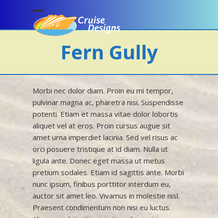
Skip
to
Open
Close
content
mobile
mobile
Fern Gully
menu
menu
Morbi nec dolor diam. Proin eu mi tempor,
pulvinar magna ac, pharetra nisi. Suspendisse
potenti. Etiam et massa vitae dolor lobortis
aliquet vel at eros. Proin cursus augue sit
amet urna imperdiet lacinia. Sed vel risus ac
orci posuere tristique at id diam. Nulla ut
ligula ante. Donec eget massa ut metus
pretium sodales. Etiam id sagittis ante. Morbi
nunc ipsum, finibus porttitor interdum eu,
auctor sit amet leo. Vivamus in molestie nisl.
Praesent condimentum non nisi eu luctus.