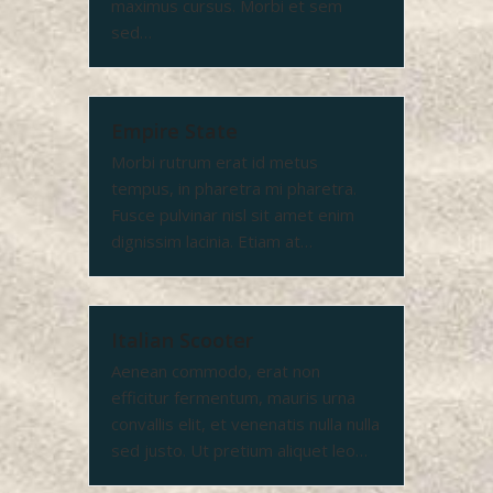
maximus cursus. Morbi et sem
sed…
Empire State
Morbi rutrum erat id metus
tempus, in pharetra mi pharetra.
Fusce pulvinar nisl sit amet enim
dignissim lacinia. Etiam at…
Italian Scooter
Aenean commodo, erat non
efficitur fermentum, mauris urna
convallis elit, et venenatis nulla nulla
sed justo. Ut pretium aliquet leo…