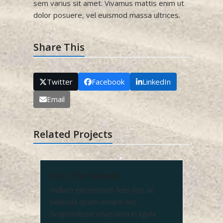
sem varius sit amet. Vivamus mattis enim ut
dolor posuere, vel euismod massa ultrices.
Share This
Twitter
Facebook
LinkedIn
Email
Related Projects
Into The Woods
Nullam elementum felis nisi, ac
vehicula quam ornare nec.
Suspendisse vitae urna in ligula