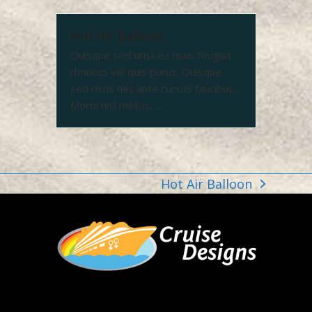
Hot Air Balloon
Quisque sed urna eu risus feugiat
rhoncus vel quis purus. Quisque
sed risus nec ante cursus faucibus.
Morbi nisl metus,…
Hot Air Balloon
next
post: