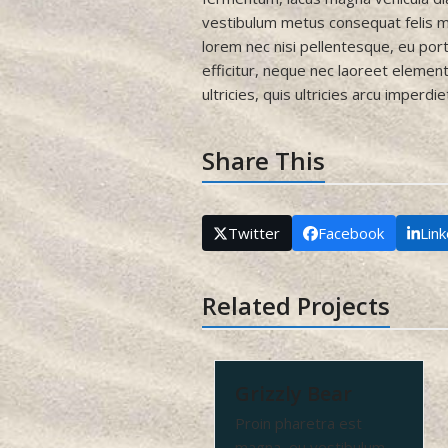
vestibulum metus consequat felis mo
lorem nec nisi pellentesque, eu portt
efficitur, neque nec laoreet elemen
ultricies, quis ultricies arcu imperdi
Share This
Twitter
Facebook
Lin
Related Projects
Grizzly Bear
Proin pharetra est
magna, eu vestibulum