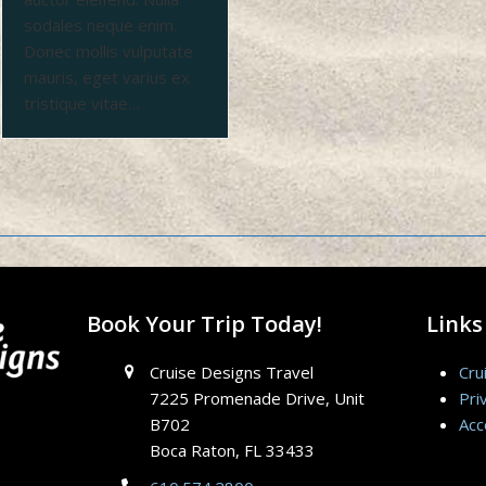
sodales neque enim.
Donec mollis vulputate
mauris, eget varius ex
tristique vitae…
Book Your Trip Today!
Links
Cruise Designs Travel
Cru
7225 Promenade Drive, Unit
Pri
B702
Acc
Boca Raton, FL 33433