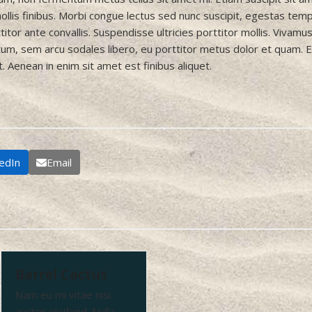
llis finibus. Morbi congue lectus sed nunc suscipit, egestas temp
itor ante convallis. Suspendisse ultricies porttitor mollis. Vivamus
tum, sem arcu sodales libero, eu porttitor metus dolor et quam. 
et. Aenean in enim sit amet est finibus aliquet.
kedIn
Email
Barrel Cactus
Nam eu mi vitae nisi
auctor eleifend. Nulla