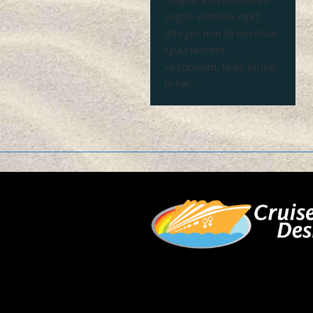
augue vehicula eget.
Integer non lorem vitae
ligula laoreet
vestibulum. Nulla facilisi.
In hac…