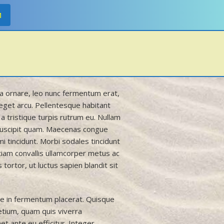
M
ra ornare, leo nunc fermentum erat,
s eget arcu. Pellentesque habitant
 tristique turpis rutrum eu. Nullam
 suscipit quam. Maecenas congue
i tincidunt. Morbi sodales tincidunt
 Etiam convallis ullamcorper metus ac
tortor, ut luctus sapien blandit sit
te in fermentum placerat. Quisque
pretium, quam quis viverra
t ante eu efficitur. Integer