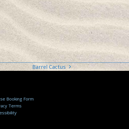
Barrel Cactus
next
post:
ise Booking Form
vacy Terms
essibility