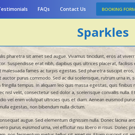
estimonials
FAQs
Contact Us
BOOKING FOR
Sparkles
ulis pharetra sit amet sed augue. Vivamus tincidunt, eros at viver
or. Suspendisse erat nibh, dapibus quis ultrices placerat, facilisi
t malesuada fames ac turpis egestas. Sed pharetra suscipit eros, a
at auctor purus commodo. Sed ac dui scelerisque, rutrum urna in,
fringilla tempus. In aliquam leo quis massa egestas, quis finibus m
nec nisl velit, consectetur sed dolor a, scelerisque convallis nulla.
dio vel enim volutpat ultricies quis et diam. Aenean euismod purus 
nulla egestas, non bibendum nulla dictum.
consequat augue. Sed elementum dignissim nulla. Donec lacinia an
libero purus euismod urna, vel efficitur nisi libero in risus. Donec 
m, non fermentum metus tellus sit amet mi. Etiam suscipit sit ame