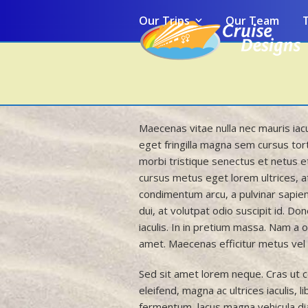
Skip
Our Trips
Our Team
T
to
content
Maecenas vitae nulla nec mauris iac
eget fringilla magna sem cursus tort
morbi tristique senectus et netus e
cursus metus eget lorem ultrices, 
condimentum arcu, a pulvinar sapien 
dui, at volutpat odio suscipit id. Do
iaculis. In in pretium massa. Nam a o
amet. Maecenas efficitur metus vel 
Sed sit amet lorem neque. Cras ut 
eleifend, magna ac ultrices iaculis, 
fermentum, lacus magna vehicula dia