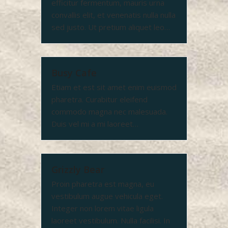
efficitur fermentum, mauris urna
convallis elit, et venenatis nulla nulla
sed justo. Ut pretium aliquet leo…
Busy Cafe
Etiam et est sit amet enim euismod
pharetra. Curabitur eleifend
commodo magna nec malesuada.
Duis vel mi a mi laoreet…
Grizzly Bear
Proin pharetra est magna, eu
vestibulum augue vehicula eget.
Integer non lorem vitae ligula
laoreet vestibulum. Nulla facilisi. In