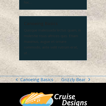
hac…
Canoeing Basics
Quisque malesuada lectus quam, in
molestie risus ultrices quis. Etiam
maximus, augue et ornare
commodo, ante velit rutrum erat,
ut…
Grizzly Bear
Canoeing Basics
next
previous
post:
post: