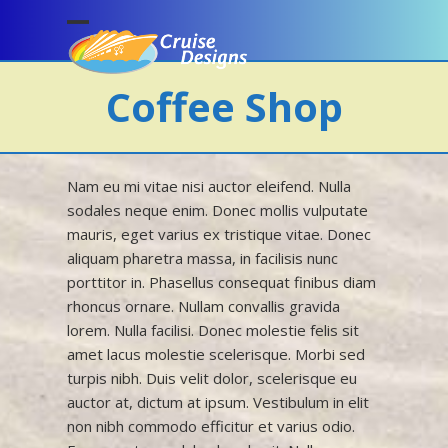
Skip
to
Open
Close
content
mobile
mobile
Coffee Shop
menu
menu
Nam eu mi vitae nisi auctor eleifend. Nulla
sodales neque enim. Donec mollis vulputate
mauris, eget varius ex tristique vitae. Donec
aliquam pharetra massa, in facilisis nunc
porttitor in. Phasellus consequat finibus diam
rhoncus ornare. Nullam convallis gravida
lorem. Nulla facilisi. Donec molestie felis sit
amet lacus molestie scelerisque. Morbi sed
turpis nibh. Duis velit dolor, scelerisque eu
auctor at, dictum at ipsum. Vestibulum in elit
non nibh commodo efficitur et varius odio.