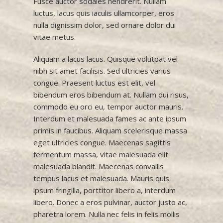
Fusce auctor sodales hendrerit. Nullam
luctus, lacus quis iaculis ullamcorper, eros
nulla dignissim dolor, sed ornare dolor dui
vitae metus.
Aliquam a lacus lacus. Quisque volutpat vel
nibh sit amet facilisis. Sed ultricies varius
congue. Praesent luctus est elit, vel
bibendum eros bibendum at. Nullam dui risus,
commodo eu orci eu, tempor auctor mauris.
Interdum et malesuada fames ac ante ipsum
primis in faucibus. Aliquam scelerisque massa
eget ultricies congue. Maecenas sagittis
fermentum massa, vitae malesuada elit
malesuada blandit. Maecenas convallis
tempus lacus et malesuada. Mauris quis
ipsum fringilla, porttitor libero a, interdum
libero. Donec a eros pulvinar, auctor justo ac,
pharetra lorem. Nulla nec felis in felis mollis